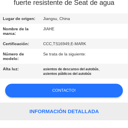
fuerte resistente de Seat de agua
CONTROL
Lugar de origen:
Jiangsu, China
DE
CALIDAD
Nombre de la
JIAHE
marca:
Certificación:
CCC,TS16949,E-MARK
ÉNTRENOS
Número de
Se trata de la siguiente:
EN
modelo:
CONTACTO
Alta luz:
,
asientos de descanso del autobús
asientos públicos del autobús
CON
CONTACTO!
NOTICIAS
CASOS
INFORMACIÓN DETALLADA