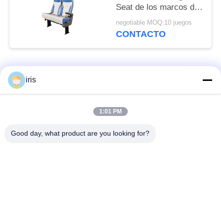
Seat de los marcos de
acero asegura a
negotiable MOQ:10 juegos
comodidad máxima
CONTACTO
alto diseño trasero
Categorías Populares
Todos
iris
Asientos de lujo del
Asientos del autobús
1:01 PM
autobús
del práctico de costa
Good day, what product are you looking for?
Autobús turístico
Conductor del
Seat
autobús Seat
asiento comercial del
Asientos del autobús
teatro
de Hiace