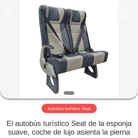
2026
Jiangsu
Golbond
Precision
Co.,
Ltd..
All
Rights
HOGAR
Reserved.
PRODUCTOS
SOBRE
NOSOTROS
VIAJE
DE
Autobús turístico Seat
LA
El autobús turístico Seat de la esponja
FÁBRICA
suave, coche de lujo asienta la pierna