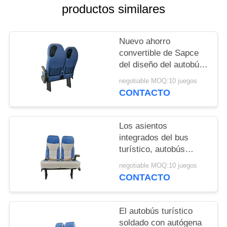
MAPA
productos similares
DEL
SITIO
Nuevo ahorro
convertible de Sapce
del diseño del autobús
PRIVACY
turístico de la
negotiable MOQ:10 juegos
POLICY
condición única de
CONTACTO
Seat
Los asientos
integrados del bus
turístico, autobús
público asientan el alto
negotiable MOQ:10 juegos
grado convertible de la
CONTACTO
seguridad
El autobús turístico
soldado con autógena