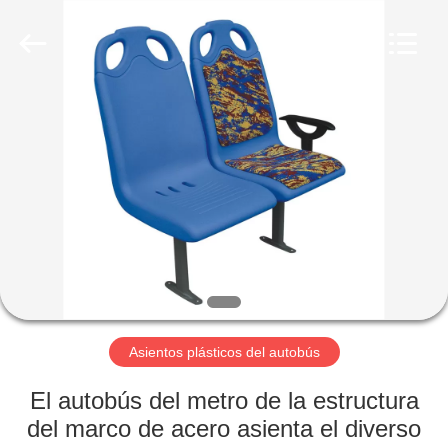
2026
Jiangsu
Golbond
Precision
Co.,
Ltd..
All
Rights
HOGAR
Reserved.
PRODUCTOS
SOBRE
NOSOTROS
VIAJE
DE
Asientos plásticos del autobús
LA
El autobús del metro de la estructura
FÁBRICA
del marco de acero asienta el diverso