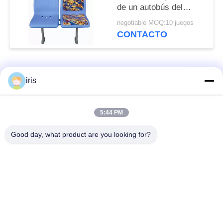
de un autobús del
tiempo, asientos
negotiable MOQ:10 juegos
cómodos del autobús
CONTACTO
resistentes a la
corrosión
Categorías Populares
Todos
iris
Asientos de lujo del
Asientos del autobús
5:44 PM
autobús
del práctico de costa
Good day, what product are you looking for?
Autobús turístico
Conductor del
Seat
autobús Seat
asiento comercial del
Asientos del autobús
teatro
de Hiace