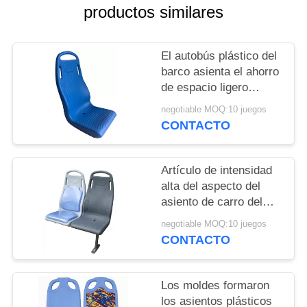
MAPA
productos similares
DEL
SITIO
El autobús plástico del
barco asienta el ahorro
de espacio ligero
PRIVACY
material del ABS fijado
negotiable MOQ:10 juegos
POLICY
detrás
CONTACTO
Artículo de intensidad
alta del aspecto del
asiento de carro del
paño plástico limpio
negotiable MOQ:10 juegos
brillante de la tela
CONTACTO
Los moldes formaron
los asientos plásticos