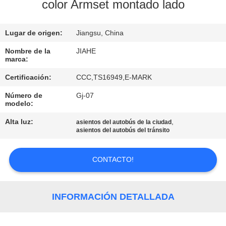
color Armset montado lado
CONTROL
Lugar de origen:
Jiangsu, China
DE
CALIDAD
Nombre de la
JIAHE
marca:
Certificación:
CCC,TS16949,E-MARK
ÉNTRENOS
Número de
Gj-07
EN
modelo:
CONTACTO
Alta luz:
,
asientos del autobús de la ciudad
asientos del autobús del tránsito
CON
CONTACTO!
NOTICIAS
CASOS
INFORMACIÓN DETALLADA