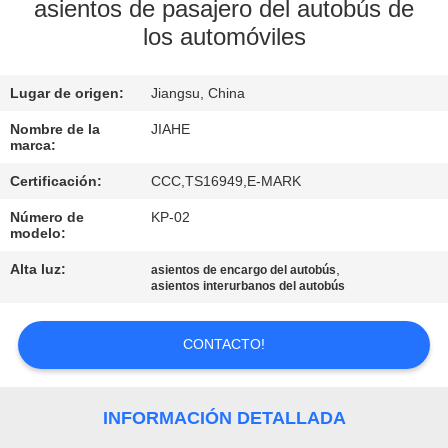
asientos de pasajero del autobús de
los automóviles
CONTROL
DE
Lugar de origen:
Jiangsu, China
CALIDAD
Nombre de la
JIAHE
marca:
ÉNTRENOS
Certificación:
CCC,TS16949,E-MARK
EN
Número de
KP-02
CONTACTO
modelo:
CON
Alta luz:
,
asientos de encargo del autobús
asientos interurbanos del autobús
NOTICIAS
CONTACTO!
CASOS
INFORMACIÓN DETALLADA