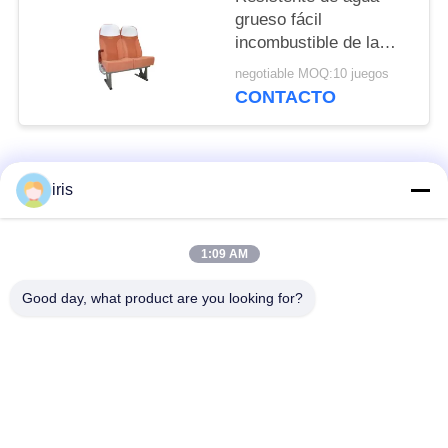
grueso fácil
incombustible de la
limpieza 1.2m m de los
negotiable MOQ:10 juegos
asientos de pasajero
CONTACTO
del autobús
Categorías Populares
Todos
iris
Asientos de lujo del
Asientos del autobús
1:09 AM
autobús
del práctico de costa
Good day, what product are you looking for?
Autobús turístico
Conductor del
Seat
autobús Seat
asiento comercial del
Asientos del autobús
teatro
de Hiace